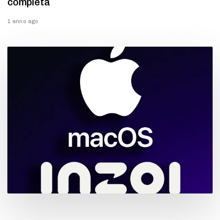
completa
1 anno ago