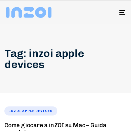
To
na
Tag: inzoi apple
devices
INZOI APPLE DEVICES
Come giocare a inZOI su Mac – Guida