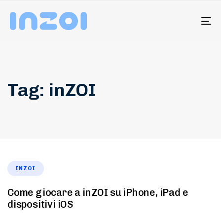
To
na
Tag: inZOI
INZOI
Come giocare a inZOI su iPhone, iPad e
dispositivi iOS