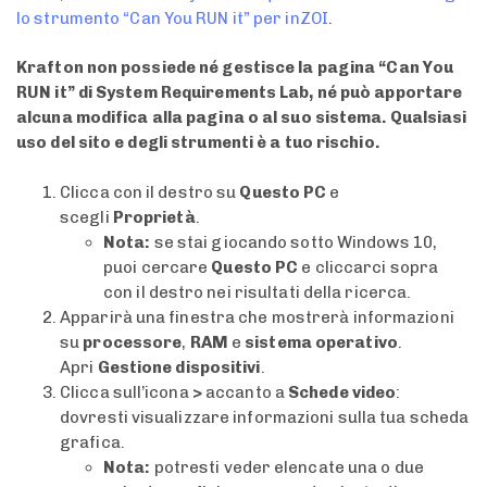
lo strumento “Can You RUN it” per inZOI
.
Krafton non possiede né gestisce la pagina “Can You
RUN it” di System Requirements Lab, né può apportare
alcuna modifica alla pagina o al suo sistema. Qualsiasi
uso del sito e degli strumenti è a tuo rischio.
Clicca con il destro su
Questo PC
e
scegli
Proprietà
.
Nota:
se stai giocando sotto Windows 10,
puoi cercare
Questo PC
e cliccarci sopra
con il destro nei risultati della ricerca.
Apparirà una finestra che mostrerà informazioni
su
processore
,
RAM
e
sistema operativo
.
Apri
Gestione dispositivi
.
Clicca sull’icona
>
accanto a
Schede video
:
dovresti visualizzare informazioni sulla tua scheda
grafica.
Nota:
potresti veder elencate una o due